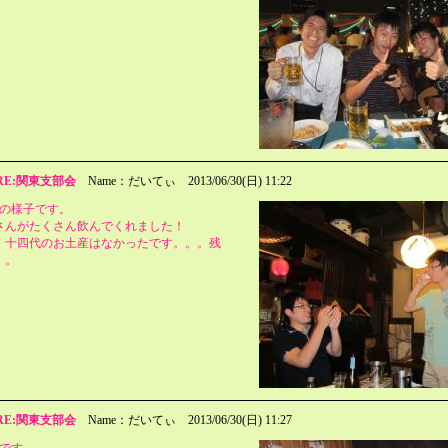
RE:関東支部会
Name：だいてぃ
2013/06/30(日) 11:22
会の様子です。
さんがたくさん飲んでくれました！
、十四代のお土産はなかったです。。。残
。。
RE:関東支部会
Name：だいてぃ
2013/06/30(日) 11:27
会です。。