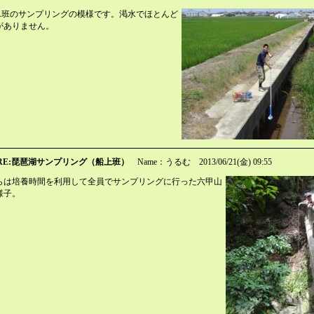
A班のサンプリングの模様です。渇水でほとんど
がありません。
RE:琵琶湖サンプリング（船上班）
Name：うるむ
2013/06/21(金) 09:55
らは培養時間を利用して全員でサンプリングに行った六甲山
様子。