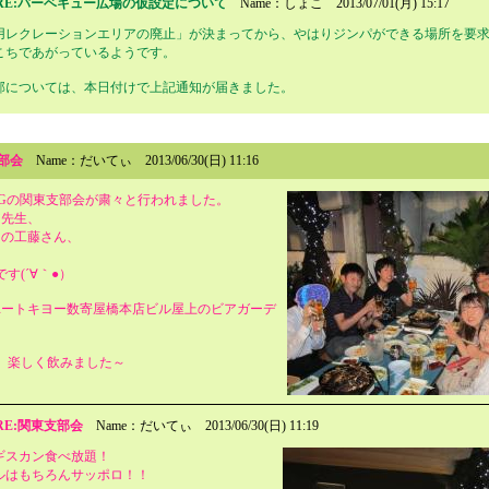
RE:バーベキュー広場の仮設定について
Name：しょこ
2013/07/01(月) 15:17
用レクレーションエリアの廃止」が決まってから、やはりジンパができる場所を要
こちであがっているようです。
部については、本日付けで上記通知が届きました。
部会
Name：だいてぃ
2013/06/30(日) 11:16
OGの関東支部会が粛々と行われました。
皆先生、
島の工藤さん、
す(´∀｀●）
ユートキヨー数寄屋橋本店ビル屋上のビアガーデ
、楽しく飲みました～
RE:関東支部会
Name：だいてぃ
2013/06/30(日) 11:19
ギスカン食べ放題！
ルはもちろんサッポロ！！