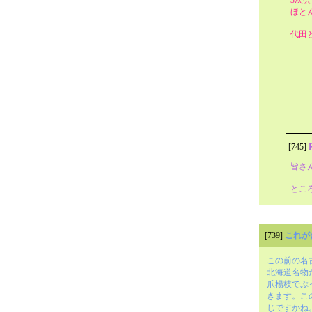
ほと
代田
[745]
皆さ
とこ
[739]
これが
この前の名
北海道名物
爪楊枝でぷ
きます。こ
じですかね