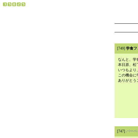
[749]
学食フ
なんと、学
本日原、松
いつもより
この機会に
ありがとう
[747]
バーベ