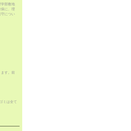
理学部敷地
確保に、理
厳守につい
ります。前
ゴミは全て