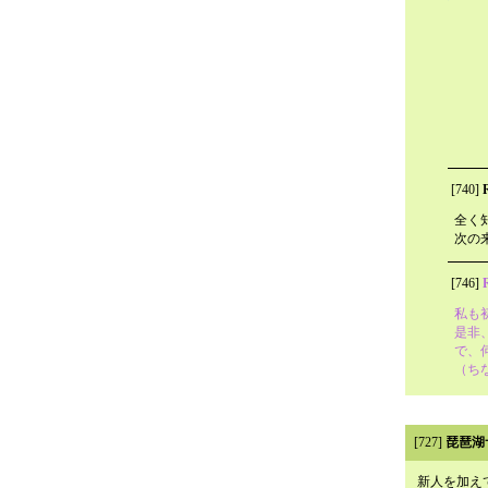
[740]
全く
次の
[746]
私も
是非
で、
（ち
[727]
琵琶湖
新人を加え