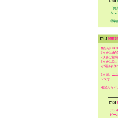
[748]
「共
あち
理学
[741]
関東支
角皆研OB
1次会は角
2次会は福
3次会はO山
が電話参加で
1次回、ニ
ンです。
相変わらず
[742]
ジン
ビー