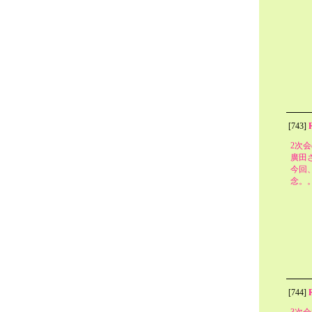
[743]
2次
廣田
今回
念。
[744]
3次