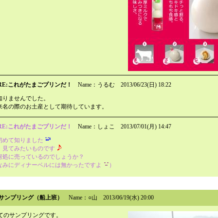
RE:これがたまごプリンだ！
Name：うるむ
2013/06/23(日) 18:22
知りませんでした。
来名の際のお土産として期待しています。
RE:これがたまごプリンだ！
Name：しょこ
2013/07/01(月) 14:47
初めて知りました
、見てみたいものです
何処に売っているのでしょうか？
なみにディナーベルには無かったですよ
）
サンプリング（船上班）
Name：○山
2013/06/19(水) 20:00
てのサンプリングです。