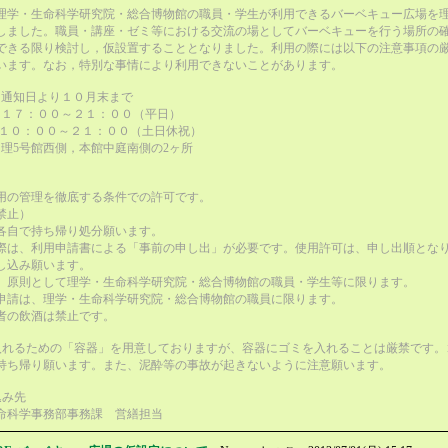
理学・生命科学研究院・総合博物館の職員・学生が利用できるバーベキュー広場を
しました。職員・講座・ゼミ等における交流の場としてバーベキューを行う場所の
できる限り検討し，仮設置することとなりました。利用の際には以下の注意事項の
います。なお，特別な事情により利用できないことがあります。
： 通知日より１０月末まで
： １７：００～２１：００（平日）
０～２１：００（土日休祝）
理5号館西側，本館中庭南側の2ヶ所
用の管理を徹底する条件での許可です。
止）
各自で持ち帰り処分願います。
際は、利用申請書による「事前の申し出」が必要です。使用許可は、申し出順とな
し込み願います。
、原則として理学・生命科学研究院・総合博物館の職員・学生等に限ります。
申請は、理学・生命科学研究院・総合博物館の職員に限ります。
者の飲酒は禁止です。
入れるための「容器」を用意しておりますが、容器にゴミを入れることは厳禁です。
持ち帰り願います。また、泥酔等の事故が起きないように注意願います。
込み先
命科学事務部事務課 営繕担当