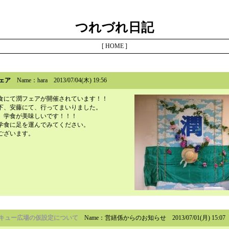
つれづれ日記
[
HOME
]
ェア
Name：hara
2013/07/04(木) 19:56
食にて潤フェアが開催されています！！
下、安藤にて、行ってまいりました。
、学食が美味しいです！！！
学食に足を運んでみてください。
ございます。
キュー広場の仮設定について
Name：営繕係からのお知らせ
2013/07/01(月) 15:0