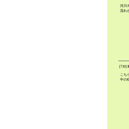
河川
流れ
[730]
こち
中の