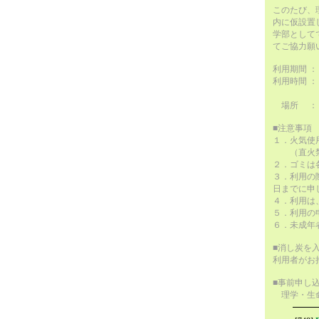
このたび、
内に仮設置
学部として
てご協力願
利用期間 
利用時間 
１０：０
場所 ： 
■注意事項
１．火気使
（直火禁
２．ゴミは
３．利用の
日までに申
４．利用は
５．利用の
６．未成年
■消し炭を
利用者がお
■事前申し
理学・生