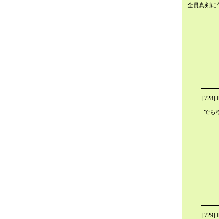
全員真剣に
[728]
でも
[729]