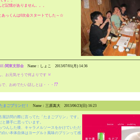
んど記憶がありません。。。
とあっくんは0次会スタートでした～☆
RE:関東支部会
Name：しょこ
2013/07/01(月) 14:36
ん、お元気そうで何よりです
ろで、おめでたい話しとは・・・
たまごプリンだ！
Name：三原嵩大
2013/06/23(日) 16:23
古屋訪問の際に言ってた「たまごプリン」です。
だと勝手に思っています。
っつんした後、キャラメルソースをかけていただ
の白い本体自体はヨーグルト風味のプリンって感
。