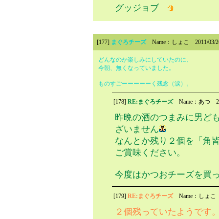
グッジョブ
[177]
まぐろチーズ
Name：しょこ
2011/03/
どんなのか楽しみにしていたのに、
今朝、無くなっていました。
ものすごーーーーーく残念（涙）。
[178]
RE:まぐろチーズ
Name：あつ
2
昨晩の酒のつまみに男ども
ざいません
なんとか残り２個を「角
ご賞味ください。
今度はかつおチーズを買
[179]
RE:まぐろチーズ
Name：しょこ
２個残っていたようです