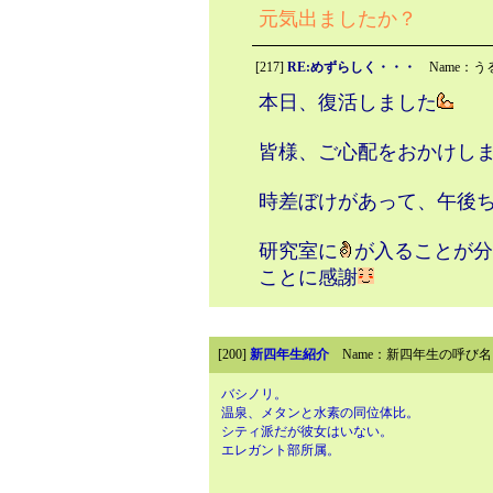
元気出ましたか？
[217]
RE:めずらしく・・・
Name：う
本日、復活しました
皆様、ご心配をおかけし
時差ぼけがあって、午後
研究室に
が入ることが分
ことに感謝
[200]
新四年生紹介
Name：新四年生の呼び
バシノリ。
温泉、メタンと水素の同位体比。
シティ派だが彼女はいない。
エレガント部所属。