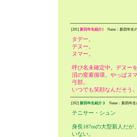
[201]
新四年生紹介2
Name：新四年生
タデー。
デヌー。
ヌマー。
呼び名未確定中。デヌー
沼の窒素循環。やっぱヌ
弓部。
いつでも笑顔なんだそう
[202]
新四年生紹介３
Name：新四年
テニサー・シュン
身長187mの大型新人だが
いない。