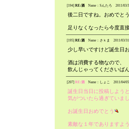
[194]
RE:酒
Name：Sんたろ
2011/03/
後二日ですね。おめでと
足りなくなったら今度直
[195]
RE:酒
Name：さｋま
2011/03/3
少し早いですけど誕生日
酒は消費する物なので、
飲んじゃってくださいば
[207]
RE:酒
Name：しょこ
2011/04/0
誕生日当日に投稿しよう
気がついたら過ぎていま
お誕生日おめでとう
素敵な１年でありますよ