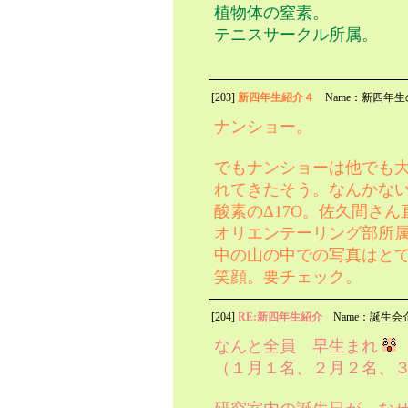
植物体の窒素。
テニスサークル所属。
[203]
新四年生紹介４
Name：新四年
ナンショー。
でもナンショーは他でも
れてきたそう。なんかな
酸素のΔ17O。佐久間さん
オリエンテーリング部所
中の山の中での写真はと
笑顔。要チェック。
[204]
RE:新四年生紹介
Name：誕生会
なんと全員 早生まれ
（１月１名、２月２名、