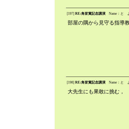
[197]
RE:角皆賞記念講演
Name：と 
部屋の隅から見守る指導
[198]
RE:角皆賞記念講演
Name：と 
大先生にも果敢に挑む，