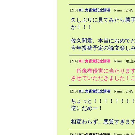
[213]
RE:角皆賞記念講演
Name：かめ
久しぶりに見てみたら勝
か！！！
佐久間君、本当におめで
今年投稿予定の論文楽し
[214]
RE:角皆賞記念講演
Name：亀山
肖像権侵害に当たります
させていただきました！
[216]
RE:角皆賞記念講演
Name：かめ
ちょっと！！！！！！！
逆にだめー！
相変わらず、悪質すぎま
[218]
RE:角皆賞記念講演
Name：亀山