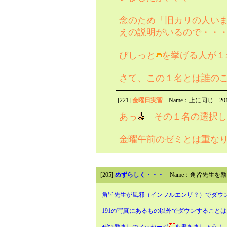
念のため「旧カリの人い
えの説明がいるので・・
びしっと
を挙げる人が１
さて、この１名とは誰の
[221]
金曜日実習
Name：上に同じ
20
あっ
その１名の選択し
金曜午前のゼミとは重な
[205]
めずらしく・・・
Name：角皆先生を
角皆先生が風邪（インフルエンザ？）でダウ
191の写真にあるもの以外でダウンすること
ぜひ励ましのメッセージ
を書きましょう！