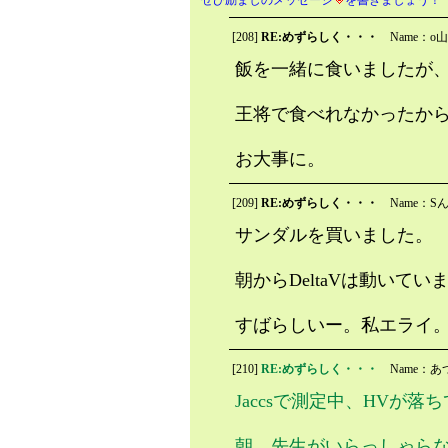
[208]
RE:めずらしく・・・
Name：o山
飯を一緒に食いましたが
王将で食べれなかったか
お大事に。
[209]
RE:めずらしく・・・
Name：S
サンダルを買いました。
朝からDeltaVは動いてい
すばらしいー。私エライ
[210]
RE:めずらしく・・・
Name：あ
Jaccsで測定中、HVが
朝、先生がいらっしゃら