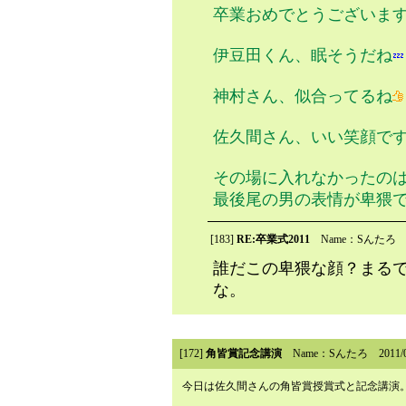
卒業おめでとうございま
伊豆田くん、眠そうだね
神村さん、似合ってるね
佐久間さん、いい笑顔で
その場に入れなかったの
最後尾の男の表情が卑猥
[183]
RE:卒業式2011
Name：Sんたろ
誰だこの卑猥な顔？まる
な。
[172]
角皆賞記念講演
Name：Sんたろ
2011
今日は佐久間さんの角皆賞授賞式と記念講演