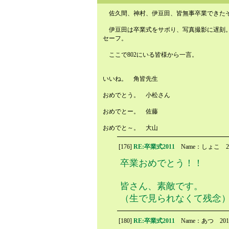
佐久間、神村、伊豆田、皆無事卒業できた
伊豆田は卒業式をサボり、写真撮影に遅刻
セーフ。
ここで802にいる皆様から一言。
いいね。 角皆先生
おめでとう。 小松さん
おめでとー。 佐藤
おめでと～。 大山
[176]
RE:卒業式2011
Name：しょこ
2
卒業おめでとう！！
皆さん、素敵です。
（生で見られなくて残念
[180]
RE:卒業式2011
Name：あつ
201