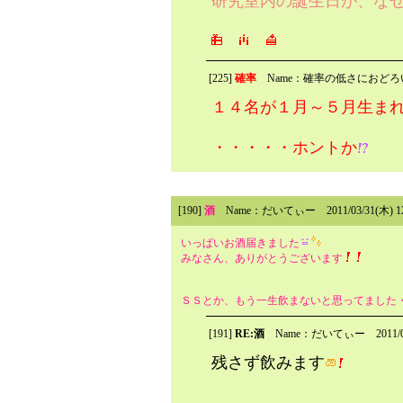
研究室内の誕生日が、な
[225]
確率
Name：確率の低さにおどろ
１４名が１月～５月生まれであ
・・・・・ホントか
[190]
酒
Name：だいてぃー
2011/03/31(木)
いっぱいお酒届きました
みなさん、ありがとうございます
ＳＳとか、もう一生飲まないと思ってました
[191]
RE:酒
Name：だいてぃー
2011/
残さず飲みます