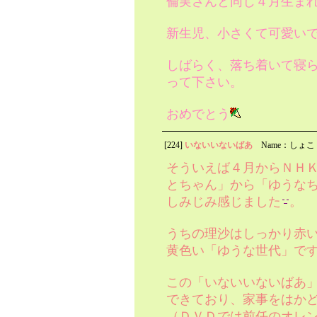
倫実さんと同じ４月生ま
新生児、小さくて可愛い
しばらく、落ち着いて寝
って下さい。
おめでとう
[224]
いないいないばあ
Name：しょこ
そういえば４月からＮＨ
とちゃん」から「ゆうなちゃん」
しみじみ感じました
。
うちの理沙はしっかり赤
黄色い「ゆうな世代」で
この「いないいないばあ
できており、家事をはか
（ＤＶＤでは前任のオレ